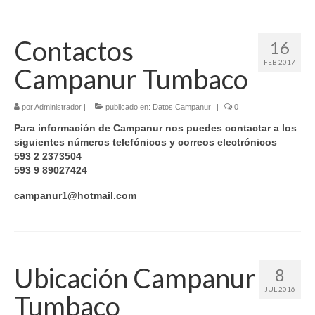
Metodología
Ubicación Campanur Tumbaco
Contactos
16
FEB 2017
Contactos Campanur Tumbaco
Campanur Tumbaco
por
Administrador
|
publicado en:
Datos Campanur
|
0
Para información de Campanur nos puedes contactar a los
siguientes números telefónicos y correos electrónicos
593 2 2373504
593 9 89027424
campanur1@hotmail.com
Ubicación Campanur
8
JUL 2016
Tumbaco