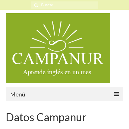
Buscar
por:
Menú
Inicio
Datos Campanur
Visión Campanur Tumbaco